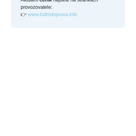
provozovatele:
👉
www.lodnidoprava.info