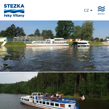
CZ
MENU